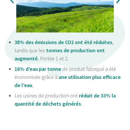
votre consentement à tout moment à partir de la
déclaration sur les cookies.
Les cookies nous permettent de personnaliser le contenu
et les annonces, d'offrir des fonctionnalités relatives aux
médias sociaux et d'analyser notre trafic. Nous
38% des émissions de CO2 ont été réduites
,
partageons également des informations sur l'utilisation de
tandis que les
tonnes de production ont
notre site avec nos partenaires de médias sociaux, de
augmenté
. Portée 1 et 2.
publicité et d'analyse, qui peuvent combiner celles-ci
avec d'autres informations que vous leur avez fournies
16% d’eau par tonne
de produit fabriqué a été
ou qu'ils ont collectées lors de votre utilisation de leurs
économisée grâce à
une utilisation plus efficace
services.
de l’eau
.
Les usines de production ont
réduit de 33% la
quantité de déchets générés
.