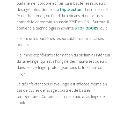
parfaitement propre et frais, sans bactéries ni odeurs
désagréables. Grâce à sa
triple action
, il élimine 99,9
% des bactéries, du Candida albicans et des virus, y
compris le coronavirus humain 229E et H1N1. Surtout, il
contient la technologie innovante
STOP ODORS
, qui :
– élimine les bactéries responsables des mauvaises
odeurs
– élimine et prévient la formation du biofilm à l’intérieur
du lave-linge, qui est à l’origine des mauvaises odeurs
dans le lave-linge, prolongeant ainsi la fraîcheur du
linge.
Le désinfectant pour lave-linge est efficace même en
cas de cycles de lavage courts et de basses
températures. Convient au linge blanc et au linge de
couleur.