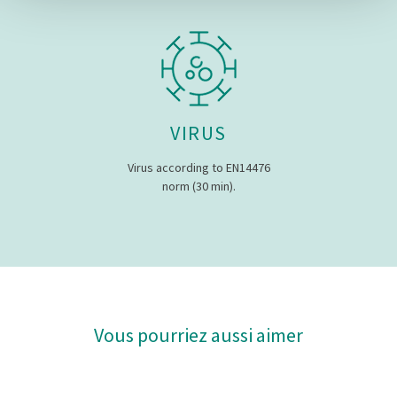
(empreintes digitales).
Pour en savoir plus sur le traitement de vos données
personnelles et définir vos préférences, reportez-vous à
la
section « Détails »
. Vous pouvez modifier ou retirer
votre consentement à tout moment à partir de la
déclaration sur les cookies.
VIRUS
Virus according to EN14476
Les cookies nous permettent de personnaliser le contenu
norm (30 min).
et les annonces, d'offrir des fonctionnalités relatives aux
médias sociaux et d'analyser notre trafic. Nous
partageons également des informations sur l'utilisation de
notre site avec nos partenaires de médias sociaux, de
publicité et d'analyse, qui peuvent combiner celles-ci
avec d'autres informations que vous leur avez fournies
ou qu'ils ont collectées lors de votre utilisation de leurs
Vous pourriez aussi aimer
services.