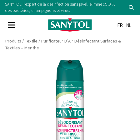
Skip
SANYTOL, l’expert de la désinfection sans javel, élimine 99,9 %
Se
to
des bactéries, champignons et virus.
content
Menu
FR
NL
Produits
/
Textile
/ Purificateur D’Air Désinfectant Surfaces &
Textiles – Menthe