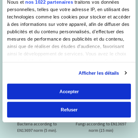
Nous et
nos 1022 partenaires
traitons vos données
Ce produit est
conçu pour éliminer
personnelles, telles que votre adresse IP, en utilisant des
efficacement
technologies comme les cookies pour stocker et accéder
à des informations sur votre appareil, afin de diffuser des
Les formules SANYTOL sont testées en Laboratoire de
publicités et du contenu personnalisés, d'effectuer des
Microbiologie et sont conformes aux normes AFNOR et
mesures de performance des publicités et du contenu,
européennes d’efficacité antimicrobienne. Elles garantissent
ainsi que de réaliser des études d’audience, favorisant
une parfaite hygiène et sont actives sur :
ainsi le développement de services. Vous avez le choix
quant à l'utilisation de vos données et à leurs finalités.
Vous pouvez modifier ou retirer votre consentement à
Afficher les détails
tout moment en consultant la Déclaration relative aux
cookies ou en cliquant sur l'icône de confidentialité.
Accepter
Si vous le permettez, nous aimerions également :
Collecter des informations sur votre localisation
Refuser
BACTÉRIES
CHAMPIGNONS
géographique qui peuvent être précises à plusieurs
mètres près
Bacteria according to
Fungi according to EN13697
Identifier votre appareil en l'analysant activement
EN13697 norm (5 min).
norm (15 min)
pour en relever les caractéristiques spécifiques