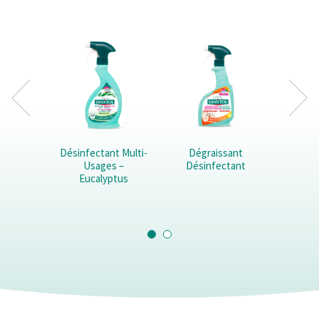
Désinfectant Multi-
Dégraissant
Ne
Usages –
Désinfectant
Désinf
Eucalyptus
D