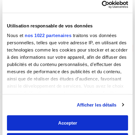
NETTOIE EN PROFONDEUR
En plus de désinfecter, les produits
Utilisation responsable de vos données
SANYTOL ont une efficacité prouvée sur la
Nous et
nos 1022 partenaires
traitons vos données
saleté (graisse, calcaire, taches… ) et
personnelles, telles que votre adresse IP, en utilisant des
laissent un agréable parfum.
technologies comme les cookies pour stocker et accéder
à des informations sur votre appareil, afin de diffuser des
publicités et du contenu personnalisés, d'effectuer des
DES FORMULES RESPECTUEUSES
mesures de performance des publicités et du contenu,
Sans javel, les formules SANYTOL ne
ainsi que de réaliser des études d’audience, favorisant
décolorent pas les vêtements et
ainsi le développement de services. Vous avez le choix
respectent les utilisateurs et surfaces.
quant à l'utilisation de vos données et à leurs finalités.
Vous pouvez modifier ou retirer votre consentement à
Afficher les détails
tout moment en consultant la Déclaration relative aux
En savoir plus sur Sanytol
cookies ou en cliquant sur l'icône de confidentialité.
Accepter
Si vous le permettez, nous aimerions également :