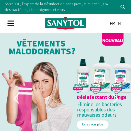
SANYTOL, l’expert de la désinfection sans javel, élimine 99,9 %
des bactéries, champignons et virus.
FR
NL
VÊTEMENTS
MALODORANTS?
Désinfectant du linge
Élimine les bactéries
responsables des
mauvaises odeurs
En savoir plus